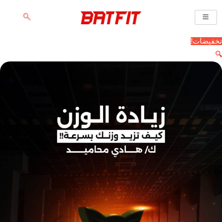
خطي
لى
لمحتوى
تخفيضات!
🔍