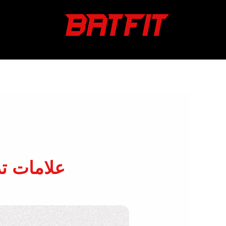
خطي
لى
لمحتوى
علامات تد