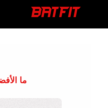
خطي
لى
لمحتوى
ما الأفض