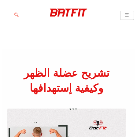
خطي
لى
لمحتوى
تشريح عضلة الظهر
وكيفية إستهدافها