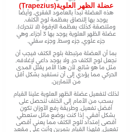
عضلة الظهر العلوية(Trapezius)
هذه العضلة تبدأ بالعامود الفقري, وأيضًا
يوجد بها إلتصاق بعظمة لوح الكتف,
وملتصقة كذلك بعظمة الترقوة (لا تتحرك).
عضلة الظهر العلوية يوجد بها 3 أجزاء, وهي
جزء علوي, جزء وسط, وجزء سفلي.
بما أن العضلة مرتبطة بلوح الكتف فيجب أن
نجعل لوح الكتف حر, ولا يوجد داعي لإغلافه,
مثل ما هو شائع, لأن هذا الأمر يقلل المدى
الحركي مما يؤدي إلى أن نستفيد بشكل أقل
من التمارين.
لذلك لتفعيل عضلة الظهر العلوية علينا القيام
بسحب من الأمام إلى الخلف لنحصل على
أفضل تفعيل, وطريقة رفع الأوزان تكون
بشكل أفقي. إذا كنت بوضع مائل ستعطي
أقصى إمتداد للوح الكتف مما يعني أقصى
تفعيل, فلهذا القيام بتمرين وأنت على مقعد