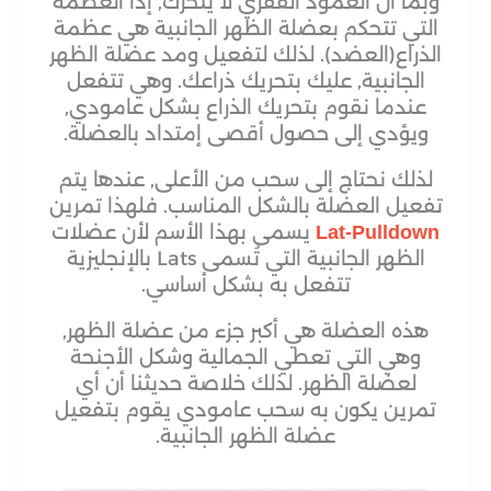
وبما أن العمود الفقري لا يتحرك, إذًا العظمة
التي تتحكم بعضلة الظهر الجانبية هي عظمة
الذراع(العضد). لذلك لتفعيل ومد عضلة الظهر
الجانبية, عليك بتحريك ذراعك. وهي تتفعل
عندما نقوم بتحريك الذراع بشكل عامودي,
ويؤدي إلى حصول أقصى إمتداد بالعضلة.
لذلك نحتاج إلى سحب من الأعلى, عندها يتم
تفعيل العضلة بالشكل المناسب. فلهذا تمرين
يسمى بهذا الأسم لأن عضلات
Lat-Pulldown
الظهر الجانبية التي تُسمى Lats بالإنجليزية
تتفعل به بشكل أساسي.
هذه العضلة هي أكبر جزء من عضلة الظهر,
وهي التي تعطي الجمالية وشكل الأجنحة
لعضلة الظهر. لذلك خلاصة حديثنا أن أي
تمرين يكون به سحب عامودي يقوم بتفعيل
عضلة الظهر الجانبية.