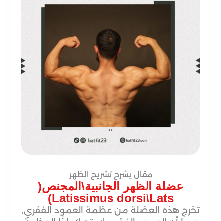
مقال يشرح تشريح الظهر
عضلة الظهر الجانبية\المجنص(
Latissimus dorsi\Lats)
تخرج هذه العضلة من عظمة العمود الفقري,