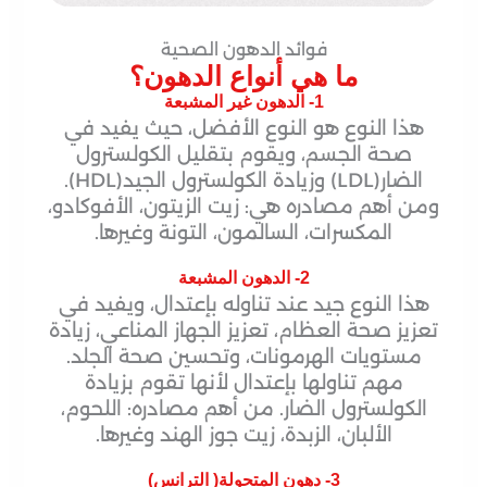
فوائد الدهون الصحية
ما هي أنواع الدهون؟
1- الدهون غير المشبعة
هذا النوع هو النوع الأفضل، حيث يفيد في
صحة الجسم، ويقوم بتقليل الكولسترول
الضار(LDL) وزيادة الكولسترول الجيد(HDL).
ومن أهم مصادره هي: زيت الزيتون، الأفوكادو،
المكسرات، السالمون، التونة وغيرها.
2- الدهون المشبعة
هذا النوع جيد عند تناوله بإعتدال، ويفيد في
تعزيز صحة العظام، تعزيز الجهاز المناعي، زيادة
مستويات الهرمونات، وتحسين صحة الجلد.
مهم تناولها بإعتدال لأنها تقوم بزيادة
الكولسترول الضار. من أهم مصادره: اللحوم،
الألبان، الزبدة، زيت جوز الهند وغيرها.
3- دهون المتحولة( الترانس)