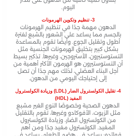
بتناول كمية كافية من الدهون على مدار
اليوم.
3- تنظيم وتكوين الهرمونات
الدهون مهمة جدًا في تنظيم الهرمونات
بالجسم مما يساعد على الشعور بالشبع لفترة
أطول وتقليل الجوع. وأيضًا تقوم بالمساعدة
بشكل كبير بتخليق الهرمونات الجنسية مثل
التستوستيرون، الأستروجين، وغيرها. تذكير بسيط
أن التستوستيرون هو الهرمون الأكثر أهمية من
أجل البناء العضلي، لذلك مهم جدًا أن تصل
إلى إحتياجك اليومي من الدهون.
4- تقليل الكولسترول الضار (LDL) وزيادة الكولسترول
المفيد (HDL)
الدهون الصحية وخصوصًا النوع الغير مشبع
مثل الزيوت، الأفوكادو وغيرها، تقوم بالتقليل
من الكولسترول الضار، وزيادة الكولسترول
المفيد. الكولسترول مفيد جدًا ومن أهم
فوائده: يساعد في هضم الطعام، يساعد في