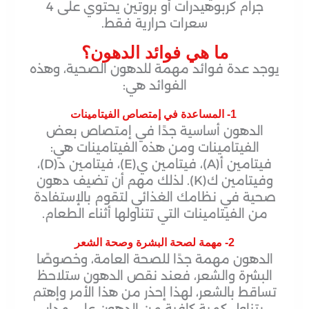
جرام كربوهيدرات أو بروتين يحتوي على 4
سعرات حرارية فقط.
ما هي فوائد الدهون؟
يوجد عدة فوائد مهمة للدهون الصحية، وهذه
الفوائد هي:
1- المساعدة في إمتصاص الفيتامينات
الدهون أساسية جدًا في إمتصاص بعض
الفيتامينات ومن هذه الفيتامينات هي:
فيتامين أ(A)، فيتامين ي(E)، فيتامين د(D)،
وفيتامين ك(K). لذلك مهم أن تضيف دهون
صحية في نظامك الغذائي لتقوم بالإستفادة
من الفيتامينات التي تتناولها أثناء الطعام.
2- مهمة لصحة البشرة وصحة الشعر
الدهون مهمة جدًا للصحة العامة، وخصوصًا
البشرة والشعر، فعند نقص الدهون ستلاحظ
تساقط بالشعر، لهذا إحذر من هذا الأمر وإهتم