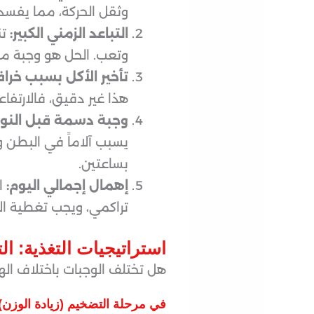
وثقل الحركة، مما يفسد ا
التباعد الزمني الكبير:
تن
وتعب. الحل هو وجبة م
تأخير الأكل بسبب خراف
هذا غير دقيق، فالارتفاع
وجبة دسمة قبل النوم
يسبب آلاماً في البطن وا
بساعتين.
إهمال إجمالي اليوم:
ال
تراكمي، ويجب تغطية الا
استراتيجيات التغذية: ا
هل تختلف الوجبات باختلاف ال
في مرحلة التضخيم (زيادة الوزن)