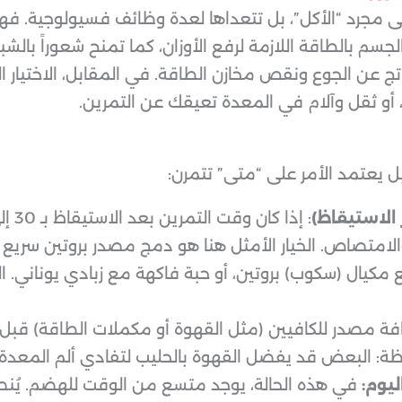
لى مجرد “الأكل”، بل تتعداها لعدة وظائف فسيولوجية. 
الجسم بالطاقة اللازمة لرفع الأوزان، كما تمنح شعوراً بال
اتج عن الجوع ونقص مخازن الطاقة. في المقابل، الاختيار 
أو ثقل وآلام في المعدة تعيقك عن التمرين.
ل يعتمد الأمر على “متى” تتمرن:
الاستيقاظ)
امتصاص. الخيار الأمثل هنا هو دمج مصدر بروتين سريع 
 مكيال (سكوب) بروتين، أو حبة فاكهة مع زبادي يوناني. 
افة مصدر للكافيين (مثل القهوة أو مكملات الطاقة) قبل
احظة: البعض قد يفضل القهوة بالحليب لتفادي ألم المعدة ص
يوم:
في هذه الحالة، يوجد متسع من الوقت للهضم. يُنص