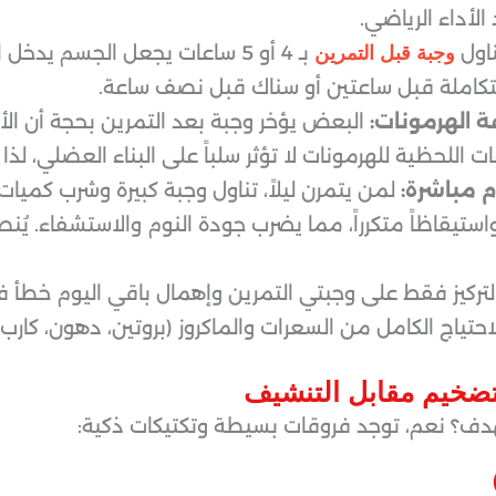
لأداء الرياضي.
اول
بـ 4 أو 5 ساعات يجعل الجسم يد
وجبة قبل التمرين
تكاملة قبل ساعتين أو سناك قبل نصف ساعة.
ة الهرمونات:
البعض يؤخر وجبة بعد التمرين بحجة أن الأ
ات اللحظية للهرمونات لا تؤثر سلباً على البناء العضلي، ل
 مباشرة:
لمن يتمرن ليلاً، تناول وجبة كبيرة وشرب كميات
ستيقاظاً متكرراً، مما يضرب جودة النوم والاستشفاء. يُنص
تركيز فقط على وجبتي التمرين وإهمال باقي اليوم خطأ
حتياج الكامل من السعرات والماكروز (بروتين، دهون، كارب)
لتضخيم مقابل التنشيف
هدف؟ نعم، توجد فروقات بسيطة وتكتيكات ذكية
: