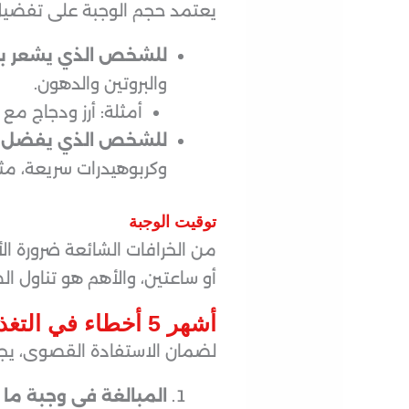
يعتمد حجم الوجبة على تفضيل 
للشخص الذي يشعر بال
والبروتين والدهون.
أمثلة: أرز ودجاج مع
للشخص الذي يفضل الخ
وكربوهيدرات سريعة، مثل
توقيت الوجبة
من الخرافات الشائعة ضرورة الأ
أو ساعتين، والأهم هو تناول ال
أشهر 5 أخطاء في التغذية حول التمرين
لضمان الاستفادة القصوى، يجب ت
المبالغة في وجبة ما 