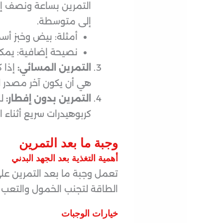
التمرين بساعة ونصف إل
إلى متوسطة.
أمثلة: بيض وخبز أسمر
نصيحة إضافية: يمكن تناول حبة
التمرين المسائي:
إذا ك
هي أن يكون آخر مصدر للكافيين قبل موعد 
التمرين بدون إفطار:
لل
كربوهيدرات سريع أثناء 
وجبة ما بعد التمرين
أهمية التغذية بعد الجهد البدني
تعمل وجبة ما بعد التمرين عل
الطاقة لتجنب الخمول والتعب ل
خيارات الوجبات