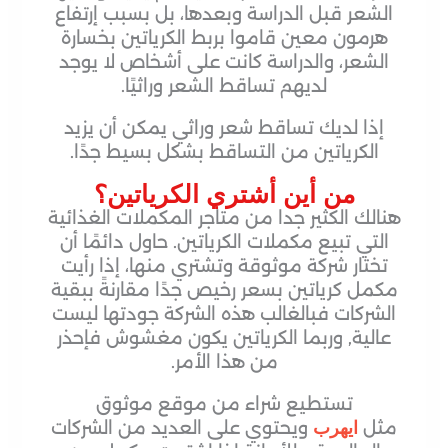
الشعر قبل الدراسة وبعدها، بل بسبب إرتفاع
هرمون معين قاموا بربط الكرياتين بخسارة
الشعر، والدراسة كانت على أشخاص لا يوجد
لديهم تساقط الشعر وراثيًا.
إذا لديك تساقط شعر وراثي يمكن أن يزيد
الكرياتين من التساقط بشكل بسيط جدًا.
من أين أشتري الكرياتين؟
هنالك الكثير جدا من متاجر المكملات الغذائية
التي تبيع مكملات الكرياتين. حاول دائمًا أن
تختار شركة موثوقة وتشتري منها، إذا رأيت
مكمل كرياتين بسعر رخيص جدًا مقارنةً ببقية
الشركات فبالغالب هذه الشركة جودتها ليست
عالية, وربما الكرياتين يكون مغشوش فإحذر
من هذا الأمر.
تستطيع شراء من موقع موثوق
مثل
ويحتوي على العديد من الشركات
ايهرب