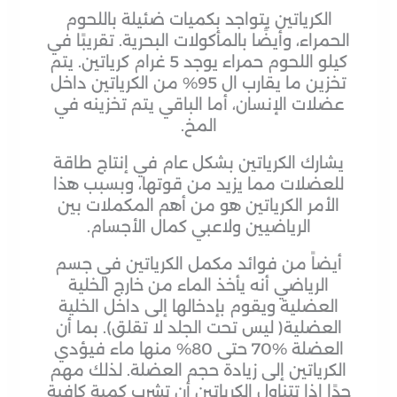
الكرياتين يتواجد بكميات ضئيلة باللحوم
الحمراء، وأيضًا بالمأكولات البحرية. تقريبًا في
كيلو اللحوم حمراء يوجد 5 غرام كرياتين. يتم
تخزين ما يقارب ال 95% من الكرياتين داخل
عضلات الإنسان، أما الباقي يتم تخزينه في
المخ.
يشارك الكرياتين بشكل عام في إنتاج طاقة
للعضلات مما يزيد من قوتها، وبسبب هذا
الأمر الكرياتين هو من أهم المكملات بين
الرياضيين ولاعبي كمال الأجسام.
أيضاً من فوائد مكمل الكرياتين في جسم
الرياضي أنه يأخذ الماء من خارج الخلية
العضلية ويقوم بإدخالها إلى داخل الخلية
العضلية( ليس تحت الجلد لا تقلق). بما أن
العضلة %70 حتى 80% منها ماء فيؤدي
الكرياتين إلى زيادة حجم العضلة. لذلك مهم
جدًا إذا تتناول الكرياتين أن تشرب كمية كافية