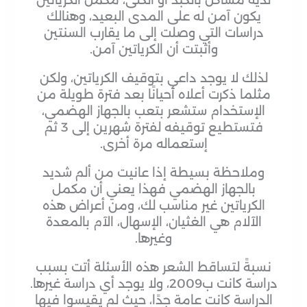
لديه مشاكل بالكبد أو الكلى، مكمل الكرياتين
يكون آمن له على المدى البعيد، وهنالك
دراسات التي وصلت إلى ما يقارب السنتين
وأثبتت أن الكرياتين آمن.
لذلك لا يوجد داعي بتوقيف الكرياتين، ولكن
مثلما ذكرت أعلاه أحيانًا بعد فترة طويلة من
الإستخدام ستشعر بتعب بالجهاز الهضمي،
فتستطيع توقيفه لفترة شهرين إلى 3 ثم
إستعماله مرة أخرى.
وملاحظة بسيطة إذا عانيت من ألم شديد
بالجهاز الهضمي فهذا يعني أن مكمل
الكرياتين غير مناسب لك، ومن أعراض هذه
الآلام هي الغثيان، الإسهال، الآم بالمعدة
وغيرها.
نسبةً لتساقط الشعر هذه الأسئلة أتت بسبب
دراسة كانت ب2009، ولا يوجد أي دراسة غيرها.
الدراسة كانت عامة جدًا، حيث لم يقيسوا فيها