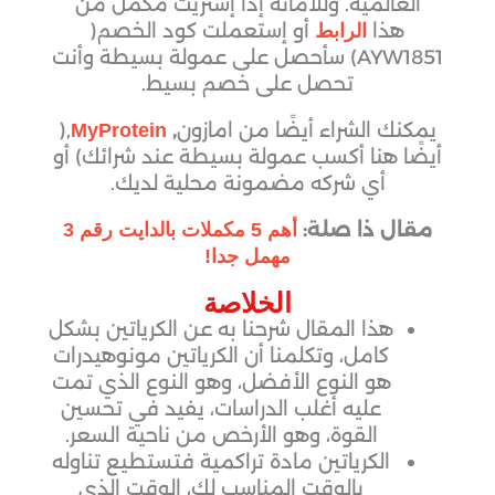
العالمية. وللأمانة إذا إشتريت مكمل من
هذا
أو إستعملت كود الخصم(
الرابط
AYW1851) سأحصل على عمولة بسيطة وأنت
تحصل على خصم بسيط.
يمكنك الشراء أيضًا من امازون
,
,(
MyProtein
أيضًا هنا أكسب عمولة بسيطة عند شرائك) أو
أي شركه مضمونة محلية لديك.
مقال ذا صلة:
أهم 5 مكملات بالدايت رقم 3
مهمل جدا!
الخلاصة
هذا المقال شرحنا به عن الكرياتين بشكل
كامل، وتكلمنا أن الكرياتين مونوهيدرات
هو النوع الأفضل، وهو النوع الذي تمت
عليه أغلب الدراسات، يفيد في تحسين
القوة، وهو الأرخص من ناحية السعر.
الكرياتين مادة تراكمية فتستطيع تناوله
بالوقت المناسب لك، الوقت الذي