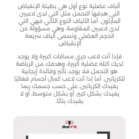
ألياف عضلية نوع أول هي بطيئة الإنقباض
التي هدفها التحمل مثل التي لدى لاعبين
المارثون. أما الألياف النوع الثاني فهي التي
لدى لاعبين المقاومة، وهي مسؤولة عن
الحجم العضلي وتسمى ألياف سريعة
الإنقباض.
فإذا أنت لاعب جري مسافات كبيرة ولا يوجد
لديك كتلة عضلية كبيرة، وهدفك من الرياضة
هو التحمل فلا يوجد تأثير وفائدة إيجابية
للكرياتين. أما إذا أنت لاعب كمال أجسام فغالبًا
يفيدك الكرياتين، على حسب جسمك ربما
يفيدك بشكل كبير، أو بشكل متوسط، أو لا
يفيدك بتاتًا.