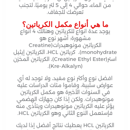
من الماء، حوالي 4 إلى 5 لتر يوميًا، لتجنب
تعرضك للجفاف.
ما هي أنواع مكمل الكرياتين؟
يوجد عدة انواع للكرياتين وهنالك 4 أنواع
مشهورة: أشهر نوع هو
الكرياتين مونوهيدرات(Creatine
monohydrate)، كرياتين HCL، الكرياتين إيثيل
استر(Creatine Ethyl Ester)، الكرياتين المخزن
(Kre-Alkalyn).
افضل نوع وأكثر نوع مفيد، ولا توجد له أي
عوارض سلبية، وقاموا مئات الدراسات عليه
في السنوات الأخيرة هو مكمل الكرياتين
مونوهيدرات. ولكن إذا كان جهازك الهضمي
يؤثر عليه الكرياتين مونوهيدرات ويتأذى منه
فإستعمل النوع الثاني وهو الكرياتين HCL.
الكرياتين HCL يعطيك نتائج أفضل إذا لديك