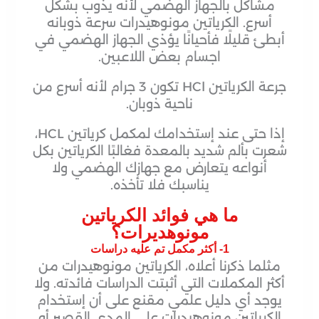
مشاكل بالجهاز الهضمي لأنه يذوب بشكل
أسرع. الكرياتين مونوهيدرات سرعة ذوبانه
أبطئ قليلًا فأحيانًا يؤذي الجهاز الهضمي في
اجسام بعض اللاعبين.
جرعة الكرياتين HCl تكون 3 جرام لأنه أسرع من
ناحية ذوبان.
إذا حتى عند إستخدامك لمكمل كرياتين HCL،
شعرت بألم شديد بالمعدة فغالبًا الكرياتين بكل
أنواعه يتعارض مع جهازك الهضمي ولا
يناسبك فلا تأخذه.
ما هي فوائد الكرياتين
مونوهديرات؟
1- أكثر مكمل تم عليه دراسات
مثلما ذكرنا أعلاه، الكرياتين مونوهيدرات من
أكثر المكملات التي أثبتت الدراسات فائدته. ولا
يوجد أي دليل علمي مقنع على أن إستخدام
الكرياتين مونوهيدرات على المدى القصير أو