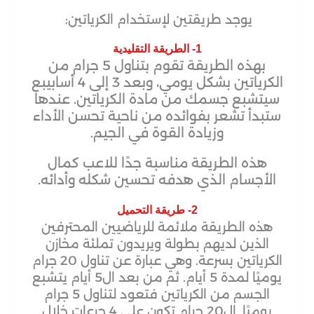
يوجد طريقتين لإستخدام الكرياتين:
1- الطريقة التقليدية
بهذه الطريقة تقوم بتناول 5 جرام من
الكرياتين بشكل يومي، وبعد 3 إلى 4 أسابيبع
سيتشبع جسمك من مادة الكرياتين. عندها
ستبدأ تشعر بفوائده من ناحية تحسن الأداء
وزيادة القوة في الجيم.
هذه الطريقة مناسبة جدًا للاعب كمال
الأجسام الذي هدفه تحسين شكله وأدائه.
2- طريقة التحميل
هذه الطريقة ملائمة للرياضيين المحترفين
الذين لديهم بطولة ويريدون تملئة مخازن
الكرياتين بسرعة. وهي عبارة عن تناول 20 جرام
يوميًا لمدة 5 أيام. ثم من بعد ال5 أيام يتشبع
الجسم من الكرياتين فتعود لتناول 5 جرام
يوميًا. ال20 جرام تكون على 4 جرعات خلال