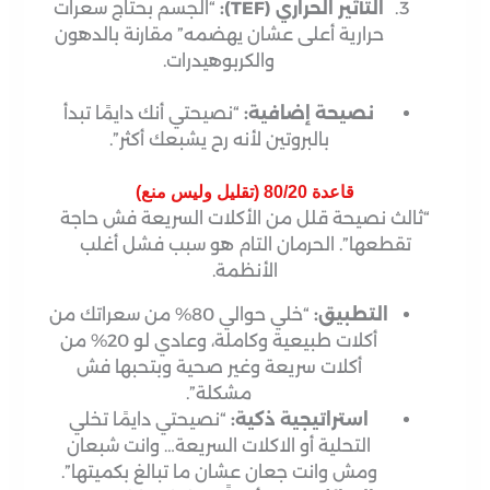
التأثير الحراري (TEF):
“الجسم بحتاج سعرات
حرارية أعلى عشان يهضمه” مقارنة بالدهون
والكربوهيدرات.
نصيحة إضافية:
“نصيحتي أنك دايمًا تبدأ
بالبروتين لأنه رح يشبعك أكثر”.
قاعدة 80/20 (تقليل وليس منع)
“ثالث نصيحة قلل من الأكلات السريعة فش حاجة
تقطعها”. الحرمان التام هو سبب فشل أغلب
الأنظمة.
التطبيق:
“خلي حوالي 80% من سعراتك من
أكلات طبيعية وكاملة، وعادي لو 20% من
أكلات سريعة وغير صحية وبتحبها فش
مشكلة”.
استراتيجية ذكية:
“نصيحتي دايمًا تخلي
التحلية أو الاكلات السريعة… وانت شبعان
ومش وانت جعان عشان ما تبالغ بكميتها”.