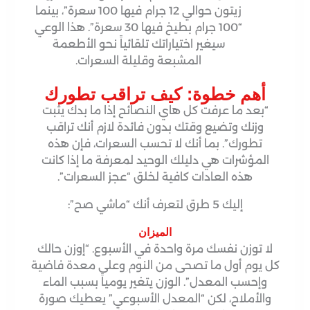
زيتون حوالي 12 جرام فيها 100 سعرة”، بينما
“100 جرام بطيخ فيها 30 سعرة”. هذا الوعي
سيغير اختياراتك تلقائياً نحو الأطعمة
المشبعة وقليلة السعرات.
أهم خطوة: كيف تراقب تطورك
“بعد ما عرفت كل هاي النصائح إذا ما بدك يثبت
وزنك وتضيع وقتك بدون فائدة لازم أنك تراقب
تطورك”
. بما أنك لا تحسب السعرات، فإن هذه
المؤشرات هي دليلك الوحيد لمعرفة ما إذا كانت
هذه العادات كافية لخلق “عجز السعرات”.
إليك 5 طرق لتعرف أنك “ماشي صح”:
الميزان
لا توزن نفسك مرة واحدة في الأسبوع. “إوزن حالك
كل يوم أول ما تصحى من النوم وعلى معدة فاضية
وإحسب المعدل”. الوزن يتغير يومياً بسبب الماء
والأملاح، لكن “المعدل الأسبوعي” يعطيك صورة