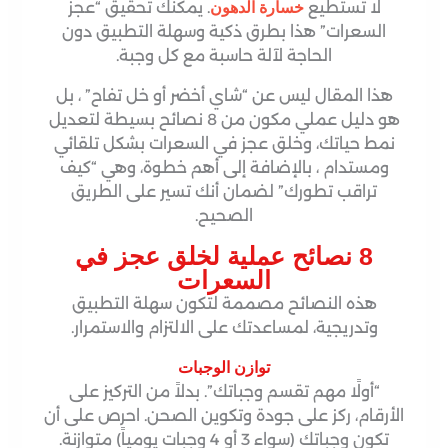
لا تستطيع
. يمكنك تحقيق “عجز
خسارة الدهون
السعرات” هذا بطرق ذكية وسهلة التطبيق دون
الحاجة لآلة حاسبة مع كل وجبة.
هذا المقال ليس عن “شاي أخضر أو خل تفاح”
، بل
هو دليل عملي مكون من 8 نصائح بسيطة لتعديل
نمط حياتك، وخلق عجز في السعرات بشكل تلقائي
ومستدام
، بالإضافة إلى أهم خطوة، وهي “كيف
تراقب تطورك”
لضمان أنك تسير على الطريق
الصحيح.
8 نصائح عملية لخلق عجز في
السعرات
هذه النصائح مصممة لتكون سهلة التطبيق
وتدريجية، لمساعدتك على الالتزام والاستمرار
.
توازن الوجبات
“أولًا مهم تقسم وجباتك”. بدلاً من التركيز على
الأرقام، ركز على جودة وتكوين الصحن. احرص على أن
تكون وجباتك (سواء 3 أو 4 وجبات يومياً) متوازنة.