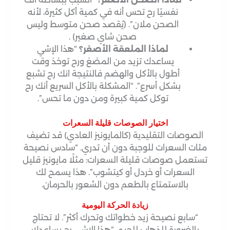
نفسيًا رح تحس أنه في كمية أكل كثيرة، لأنه
الصحن ملان”. (يُقصد صحن متوسط وليس
صحن شاي صغير) .
لماذا الملعقة الأصغر؟
“هذا الإشي
يساعدك تزيد من المضغ ورح توخذ وقت
أطول بالأكل والهضم فالنتيجة انك رح تشبع
بشكل أسرع”. “المشكلة بالأكل السريع أنك رح
توكل كمية كبيرة ومن دون ما تحس”.
اختيار الصوصات قليلة السعرات
الصوصات التقليدية (كالمايونيز العادي) قد تضيف
مئات السعرات للوجبة دون أن تدري. “سادس نصيحة
تستعمل صوصات قليلة السعرات: مثلًا مايونيز قليل
السعرات أو خردل أو كيتشوب”. هذا يسمح لك
بالاستمتاع بالطعم دون الشعور بالحرمان.
زيادة الحركة اليومية
“سابع نصيحة زيد خطواتك وتحرك أكثر”. لا تحتاج
بالضرورة للذهاب للجيم، “هذا الإشي رح يساعدك