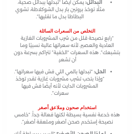
البدائل:
يمكن أيضاً “تبدلها ببدائل صحية،
مثلًا توخذ بروتين بار بدل الشوكلاطة، تشوي
البطاطا بدل ما تقليها”.
التخلص من السعرات السائلة
“رابع نصيحة قلل من شرب المشروبات الغازية
العادية والعصير، لأنه سعراتها عالية نسبيًا وما
بتشبعك”. هذه السعرات “الخفية” تتراكم بسرعة دون
أن تشعر.
الحل:
“تبدلها بالمي اللي فش فيها سعراتها”.
“وإذا بتحب تشرب مشروبات غازية تقدر توخذ
المشروبات الدايت لأنه أيضًا فش فيها
سعرات”.
استخدام صحون وملاعق أصغر
هذه خدعة نفسية بسيطة لكنها فعالة جداً. “خامس
نصيحة إستخدم صحن أصغر وملعقة أصغر”.
لماذا الصحن الأصغر؟
“السبب ببساطة أنك