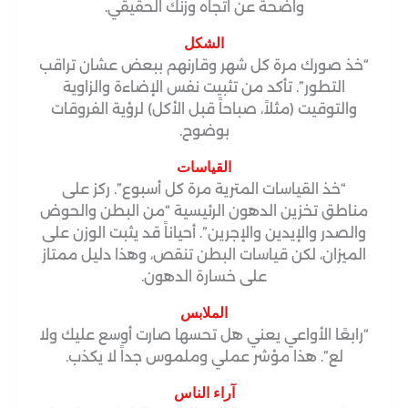
واضحة عن اتجاه وزنك الحقيقي.
الشكل
“خذ صورك مرة كل شهر وقارنهم ببعض عشان تراقب
التطور”. تأكد من تثبيت نفس الإضاءة والزاوية
والتوقيت (مثلاً، صباحاً قبل الأكل) لرؤية الفروقات
بوضوح.
القياسات
“خذ القياسات المترية مرة كل أسبوع”. ركز على
مناطق تخزين الدهون الرئيسية “من البطن والحوض
والصدر والإيدين والإجرين”. أحياناً قد يثبت الوزن على
الميزان، لكن قياسات البطن تنقص، وهذا دليل ممتاز
على خسارة الدهون.
الملابس
“رابعًا الأواعي يعني هل تحسها صارت أوسع عليك ولا
لع”. هذا مؤشر عملي وملموس جداً لا يكذب.
آراء الناس