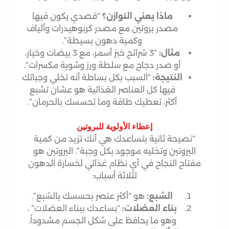
ماذا يعني التوازن؟
“قصدي يكون فيها
مصدر بروتين مع مصدر كربوهيدرات وألياف
وكمية دهون بسيطة”.
مثال:
“3 شرائح خبز أسمر، مع 3 بيضات وخيار،
أو صدر دجاج مع سلطة ورز وشوية مكسرات”.
النتيجة:
“السبب بكل بساطة أنه تخلي وجباتك
فيها كل العناصر الغذائية هو عشان تشبع
أكثر، تعطيك طاقة وما تحسسك بالحرمان”.
إعطاء الأولوية للبروتين
“نصيحة ثانية بتساعدك هي أنك تزيد من كمية
البروتين وتخليه موجود بكل وجبة”. البروتين هو
مفتاح النجاح في أي نظام غذائي لخسارة الدهون
لثلاثة أسباب:
الشبع:
هو “أكثر عنصر بحسسك بالشبع”.
بناء العضلات:
“بساعدك ببناء العضلات” ،
وهو ما يحافظ على شكل الجسم مشدوداً.