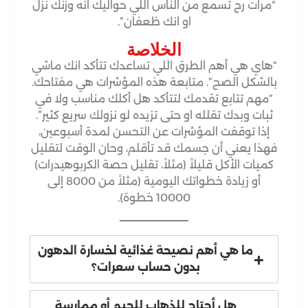
“مرات رح تسمع من الناس اللي حواليك انه وزنك نزل
او انك ظعفان”.
الخلاصة
“هاي هي أهم الطرق اللي تساعدك تتأكد انك ماشي
بالشكل الصح”
. متابعة هذه المؤشرات هي مفتاحك.
“مهم تتابع تقدمك لتتأكد هل أكلك مناسب ولا في
ثبات وبدك تقلله او حتى تزيده لو نزولك سريع كثير”
.
إذا توقفت المؤشرات عن التحسن لمدة أسبوعين،
فهذا يعني أن جسمك قد تأقلم، وحان الوقت لتقليل
كميات الأكل قليلاً (مثلاً، تقليل حصة الكربوهيدرات)
أو زيادة خطواتك اليومية (مثلاً من 8000 إلى
10000 خطوة).
ما هي أهم نصيحة غذائية لخسارة الدهون
بدون حساب سعرات؟
هل أحتاج للذهاب للجيم أو ممارسة